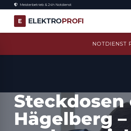
Meisterbetrieb & 24h Notdienst
ELEKTRO
PROFI
E
NOTDIENST 
Steckdosen 
Hägelberg –