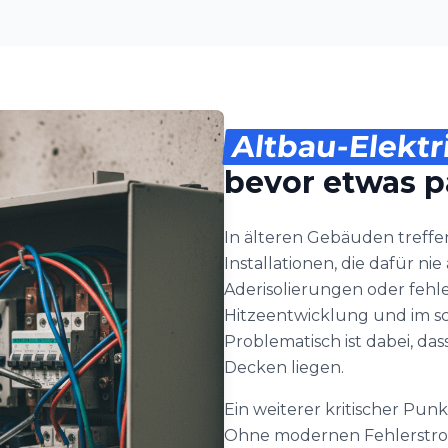
Altbau-Elektr
bevor etwas p
In älteren Gebäuden treff
Installationen, die dafür n
Aderisolierungen oder fehl
Hitzeentwicklung und im sc
Problematisch ist dabei, da
Decken liegen.
Ein weiterer kritischer Pun
Ohne modernen Fehlerstroms