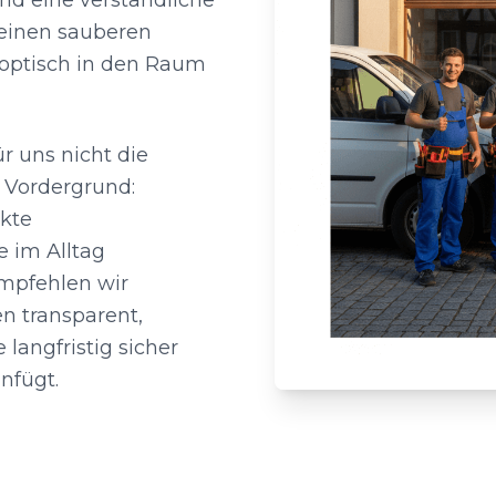
d eine verständliche
 einen sauberen
 optisch in den Raum
r uns nicht die
 Vordergrund:
ekte
 im Alltag
 empfehlen wir
n transparent,
 langfristig sicher
nfügt.