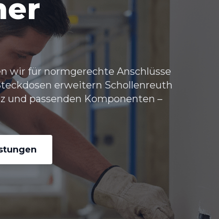
her
en wir für normgerechte Anschlüsse
Steckdosen erweitern Schollenreuth
tz und passenden Komponenten –
istungen