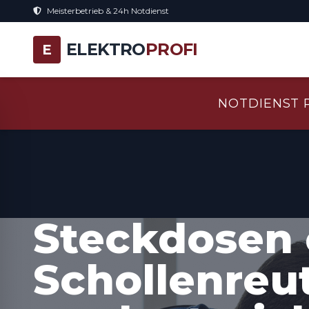
Meisterbetrieb & 24h Notdienst
ELEKTRO
PROFI
E
NOTDIENST 
Steckdosen 
Schollenreu