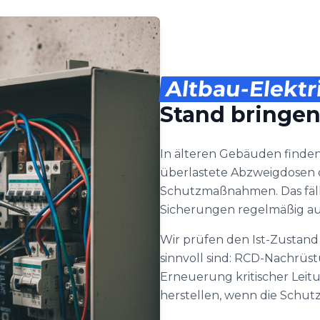
Altbau-Elektr
Stand bringe
In älteren Gebäuden finden
überlastete Abzweigdosen 
Schutzmaßnahmen. Das fäll
Sicherungen regelmäßig aus
Wir prüfen den Ist-Zustand 
sinnvoll sind: RCD-Nachrüs
Erneuerung kritischer Leit
herstellen, wenn die Schutz