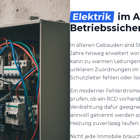
Elektrik
im A
Betriebssiche
In älteren Gebäuden sind S
Jahre hinweg erweitert wo
kann zu warmen Leitungen
unklaren Zuordnungen im Ve
Schutzleiter fehlen oder Iso
Ein moderner Fehlerstromsc
prüfen, ob ein RCD vorhande
Verdrahtung dafür geeignet
sinnvoll getrennt werden s
Heizung zuverlässig laufen.
Nicht jede Immobilie brauch