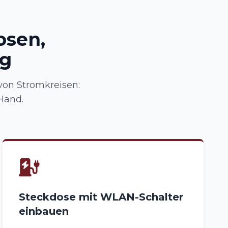
osen,
ng
von Stromkreisen:
Hand.
Steckdose mit WLAN-Schalter
einbauen