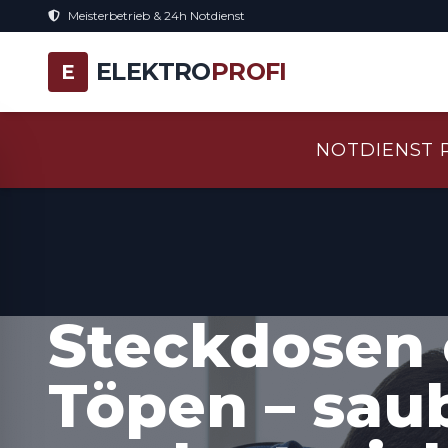
Meisterbetrieb & 24h Notdienst
ELEKTRO
PROFI
E
NOTDIENST 
Steckdosen 
Töpen – sau