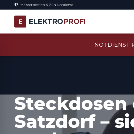
Meisterbetrieb & 24h Notdienst
ELEKTRO
PROFI
E
NOTDIENST 
Steckdosen 
Satzdorf – s