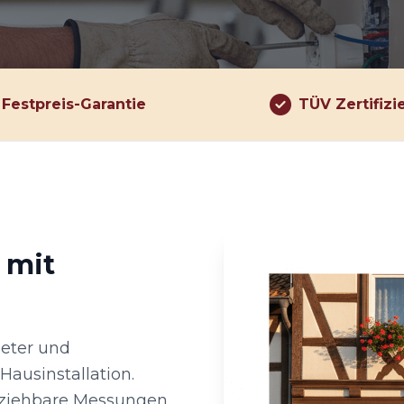
Festpreis-Garantie
TÜV Zertifizi
 mit
ieter und
ausinstallation.
lziehbare Messungen