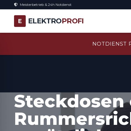
Meisterbetrieb & 24h Notdienst
ELEKTRO
PROFI
E
NOTDIENST 
Steckdosen 
Rummersric