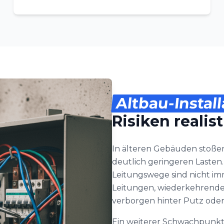
Altbau-Install
Risiken realis
In älteren Gebäuden stoßen
deutlich geringeren Lasten.
Leitungswege sind nicht i
Leitungen, wiederkehrenden
verborgen hinter Putz ode
Ein weiterer Schwachpunkt is