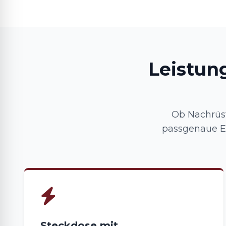
Leistun
Ob Nachrüst
passgenaue El
Steckdose mit