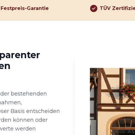
Festpreis-Garantie
TÜV Zertifizi
sparenter
en
 der bestehenden
ßnahmen,
ieser Basis entscheiden
erden können oder
sswerte werden