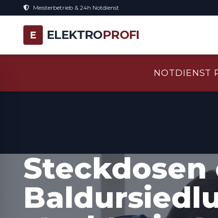
Meisterbetrieb & 24h Notdienst
ELEKTRO
PROFI
E
NOTDIENST 
Steckdosen 
Baldursiedl