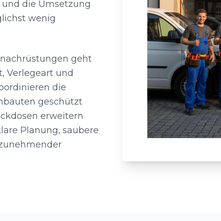
rt und die Umsetzung
lichst wenig
gsnachrüstungen geht
t, Verlegeart und
oordinieren die
Einbauten geschützt
eckdosen erweitern
klare Planung, saubere
ei zunehmender