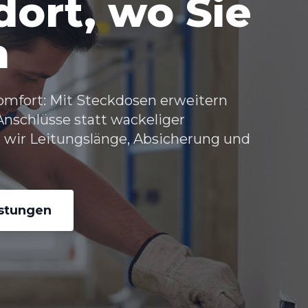
ort, wo Sie
n
omfort: Mit
Steckdosen erweitern
 Anschlüsse statt wackeliger
n wir Leitungslänge, Absicherung und
istungen