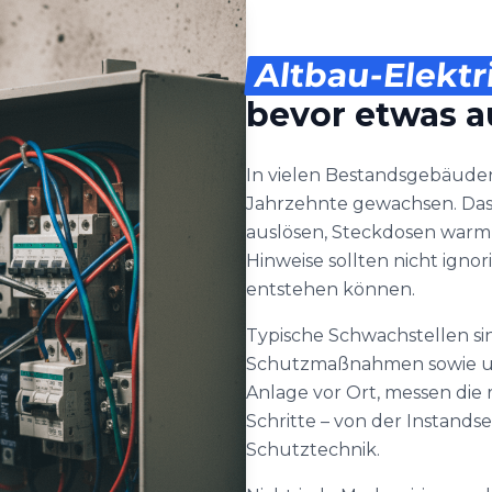
Altbau-Elektr
bevor etwas au
In vielen Bestandsgebäuden
Jahrzehnte gewachsen. Das 
auslösen, Steckdosen warm
Hinweise sollten nicht igno
entstehen können.
Typische Schwachstellen s
Schutzmaßnahmen sowie unk
Anlage vor Ort, messen di
Schritte – von der Instands
Schutztechnik.