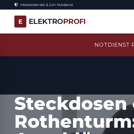
Meisterbetrieb & 24h Notdienst
ELEKTRO
PROFI
E
NOTDIENST 
Steckdosen 
Rothenturm