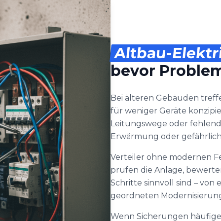
Altbau-Elektr
bevor Proble
Bei älteren Gebäuden treff
für weniger Geräte konzipie
Leitungswege oder fehlend
Erwärmung oder gefährlic
Verteiler ohne modernen Fe
prüfen die Anlage, bewert
Schritte sinnvoll sind – vo
geordneten Modernisierung 
Wenn Sicherungen häufiger