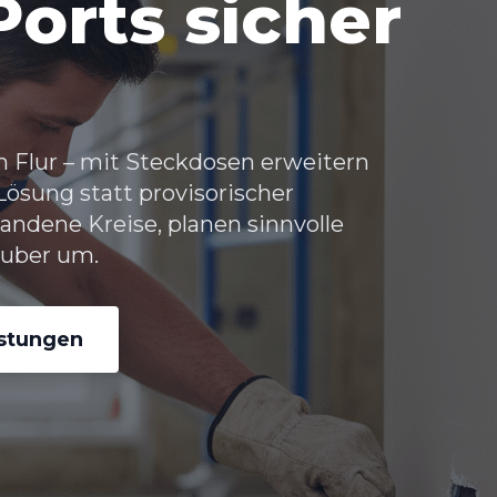
Ports sicher
m Flur – mit Steckdosen erweitern
 Lösung statt provisorischer
andene Kreise, planen sinnvolle
auber um.
istungen