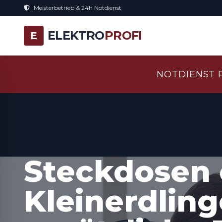
Meisterbetrieb & 24h Notdienst
ELEKTRO
PROFI
E
NOTDIENST 
Steckdosen 
Kleinerdling