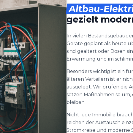
Altbau-Elektr
gezielt moder
In vielen Bestandsgebäude
Geräte geplant als heute üb
sind gealtert oder Dosen si
Erwärmung und im schlimms
Besonders wichtig ist ein f
älteren Verteilern ist er n
ausgelegt. Wir prüfen die 
setzen Maßnahmen so um, da
bleiben.
Nicht jede Immobilie brauch
reichen der Austausch einz
Stromkreise und moderne S