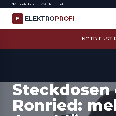
Meisterbetrieb & 24h Notdienst
ELEKTRO
PROFI
E
NOTDIENST 
Steckdosen 
Ronried: me