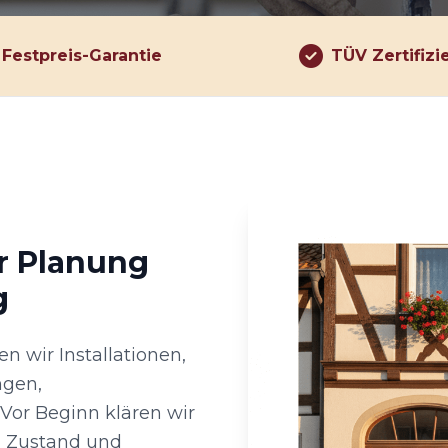
Festpreis-Garantie
TÜV Zertifizi
er Planung
g
n wir Installationen,
ngen,
or Beginn klären wir
n Zustand und