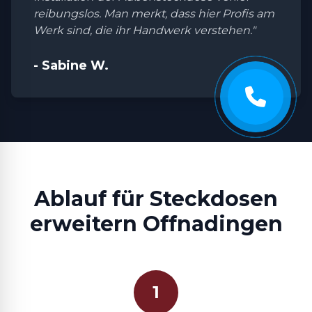
reibungslos. Man merkt, dass hier Profis am
Werk sind, die ihr Handwerk verstehen."
- Sabine W.
Ablauf für Steckdosen
erweitern Offnadingen
1