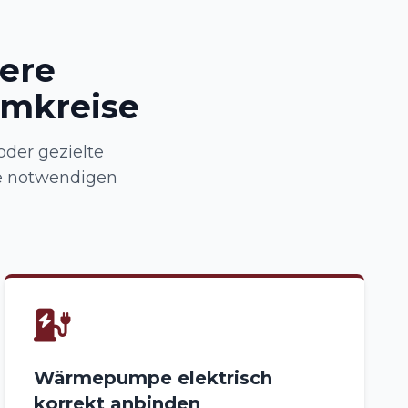
here
omkreise
oder gezielte
e notwendigen
Wärmepumpe elektrisch
korrekt anbinden