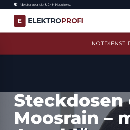
Meisterbetrieb & 24h Notdienst
ELEKTRO
PROFI
E
NOTDIENST 
Steckdosen 
Moosrain – 