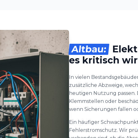
Altbau:
Elekt
es kritisch wi
In vielen Bestandsgebäuden
zusätzliche Abzweige, wech
heutigen Nutzung passen. D
Klemmstellen oder beschädig
wenn Sicherungen fallen od
Ein häufiger Schwachpunkt
Fehlerstromschutz. Wir pr