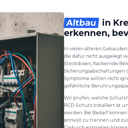
Altbau
in Kre
erkennen, bevo
In vielen älteren Gebäuden
die dafür nicht ausgelegt 
Steckdosen, flackernde Be
Sicherungsabschaltungen o
Symptome sollten nicht ign
gefährliche Berührungssp
Wir prüfen, welche Schutz
RCD-Schutz installiert ist u
werden. Bei Bedarf können w
sinnvoll zu trennen und zus
Dadurch entstehen klarere