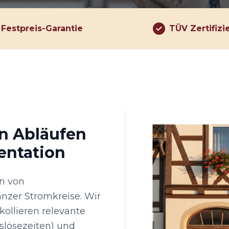
Festpreis-Garantie
TÜV Zertifizi
en Abläufen
entation
en von
anzer Stromkreise. Wir
ollieren relevante
slösezeiten) und