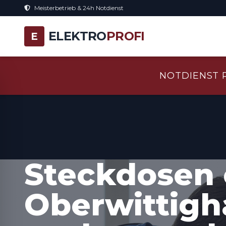
Meisterbetrieb & 24h Notdienst
ELEKTRO
PROFI
E
NOTDIENST 
Steckdosen 
Oberwittigh