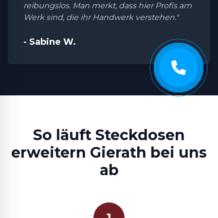
reibungslos. Man merkt, dass hier Profis am
Werk sind, die ihr Handwerk verstehen."
- Sabine W.
So läuft Steckdosen
erweitern Gierath bei uns
ab
1