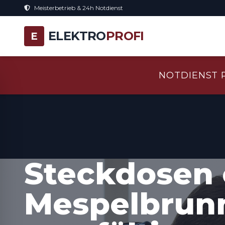
Meisterbetrieb & 24h Notdienst
ELEKTRO
PROFI
E
NOTDIENST 
Steckdosen 
Mespelbrunn