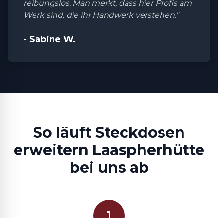
reibungslos. Man merkt, dass hier Profis am
Werk sind, die ihr Handwerk verstehen."
- Sabine W.
So läuft Steckdosen
erweitern Laaspherhütte
bei uns ab
1