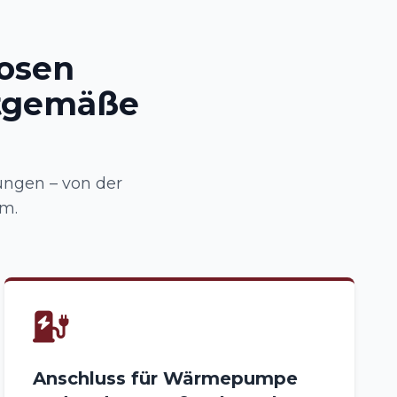
osen
itgemäße
ungen – von der
rm.
Anschluss für Wärmepumpe