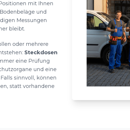
ositionen mit Ihnen
n Bodenbeläge und
endigen Messungen
er bleibt.
llen oder mehrere
ntstehen:
Steckdosen
immer eine Prüfung
Schutzorgane und eine
Falls sinnvoll, können
gen, statt vorhandene