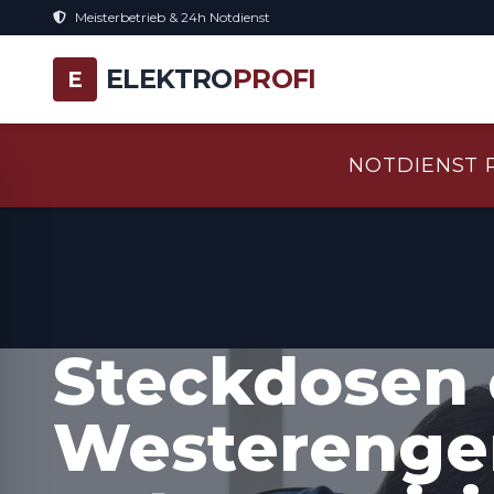
Meisterbetrieb & 24h Notdienst
ELEKTRO
PROFI
E
NOTDIENST 
Steckdosen 
Westerenger