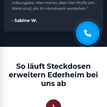
reibungslos. Man merkt, dass hier Profis am
Werk sind, die ihr Handwerk verstehen."
- Sabine W.
So läuft Steckdosen
erweitern Ederheim bei
uns ab
1