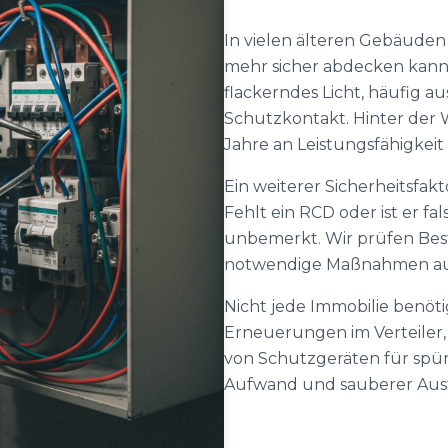
In vielen älteren Gebäuden f
mehr sicher abdecken kann
flackerndes Licht, häufig 
Schutzkontakt. Hinter der
Jahre an Leistungsfähigkeit
Ein weiterer Sicherheitsfakt
Fehlt ein RCD oder ist er fal
unbemerkt. Wir prüfen Bes
notwendige Maßnahmen au
Nicht jede Immobilie benöti
Erneuerungen im Verteiler,
von Schutzgeräten für spü
Aufwand und sauberer Aus