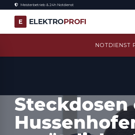
Meisterbetrieb & 24h Notdienst
ELEKTRO
PROFI
E
NOTDIENST 
Steckdosen 
Hussenhofen