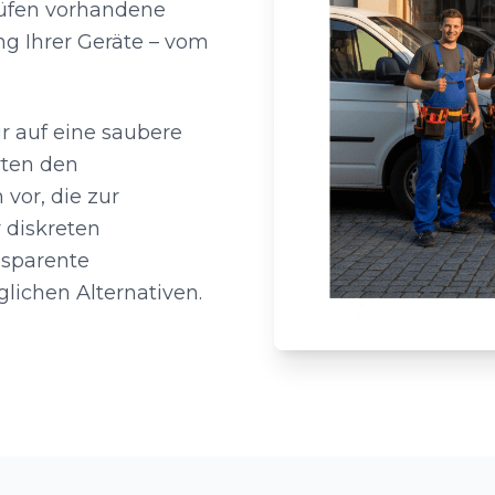
rüfen vorhandene
g Ihrer Geräte – vom
r auf eine saubere
rten den
vor, die zur
 diskreten
nsparente
lichen Alternativen.