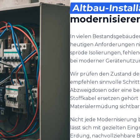
Altbau-Instal
modernisiere
In vielen Bestandsgebäuden
heutigen Anforderungen nic
spröde Isolierungen, fehlen
bei moderner Gerätenutzun
Wir prüfen den Zustand der
empfehlen sinnvolle Schri
Abzweigdosen oder eine bes
Stoffkabel ersetzen gehör
Materialermüdung sichtbar w
Nicht jede Modernisierung
lässt sich mit gezielten Ein
Erdung, nachvollziehbare 