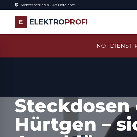
Meisterbetrieb & 24h Notdienst
ELEKTRO
PROFI
E
NOTDIENST 
Steckdosen 
Hürtgen – s