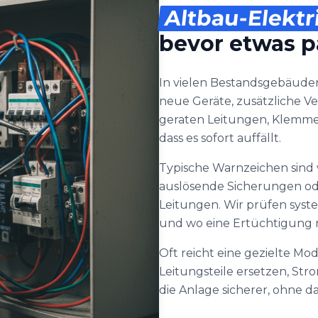
Altbau-Elektr
bevor etwas p
In vielen Bestandsgebäuden
neue Geräte, zusätzliche Ve
geraten Leitungen, Klemme
dass es sofort auffällt.
Typische Warnzeichen sind
auslösende Sicherungen od
Leitungen. Wir prüfen syste
und wo eine Ertüchtigung n
Oft reicht eine gezielte Mo
Leitungsteile ersetzen, Str
die Anlage sicherer, ohne 