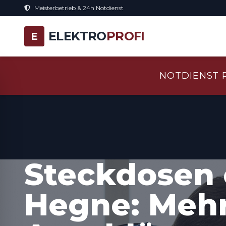
Meisterbetrieb & 24h Notdienst
ELEKTRO
PROFI
E
NOTDIENST 
Steckdosen 
Hegne: Meh