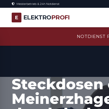
Meisterbetrieb & 24h Notdienst
ELEKTRO
PROFI
E
NOTDIENST 
Steckdosen 
Meinerzhage