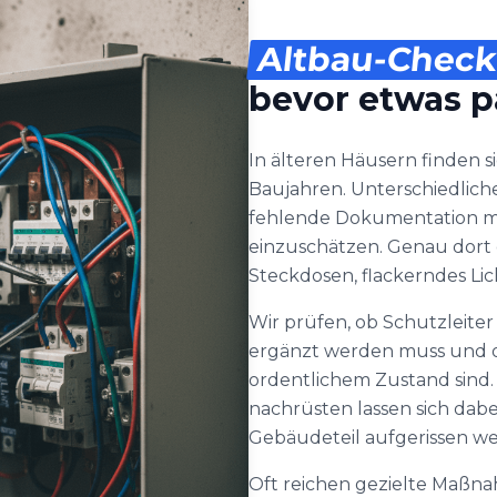
Altbau-Check
bevor etwas p
In älteren Häusern finden s
Baujahren. Unterschiedlich
fehlende Dokumentation mac
einzuschätzen. Genau dort
Steckdosen, flackerndes Li
Wir prüfen, ob Schutzleiter
ergänzt werden muss und 
ordentlichem Zustand sind
nachrüsten lassen sich dab
Gebäudeteil aufgerissen w
Oft reichen gezielte Maßna