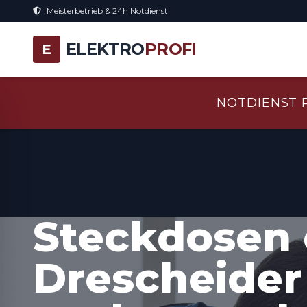
Meisterbetrieb & 24h Notdienst
ELEKTRO
PROFI
E
NOTDIENST 
Steckdosen 
Drescheider