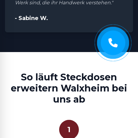
Werk sind, die ihr Handwerk verstehen."
- Sabine W.
So läuft Steckdosen
erweitern Walxheim bei
uns ab
1