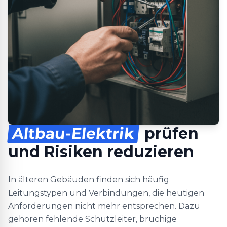
Altbau-Elektrik
prüfen
und Risiken reduzieren
In älteren Gebäuden finden sich häufig
Leitungstypen und Verbindungen, die heutigen
Anforderungen nicht mehr entsprechen. Dazu
gehören fehlende Schutzleiter, brüchige