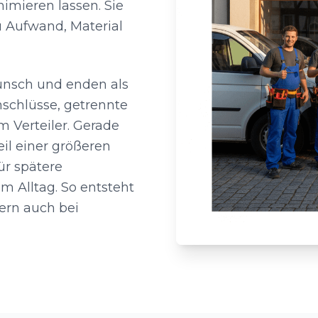
nimieren lassen. Sie
u Aufwand, Material
Wunsch und enden als
schlüsse, getrennte
m Verteiler. Gerade
il einer größeren
ür spätere
m Alltag. So entsteht
dern auch bei