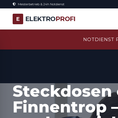
Meisterbetrieb & 24h Notdienst
ELEKTRO
PROFI
E
NOTDIENST 
Steckdosen 
Finnentrop 