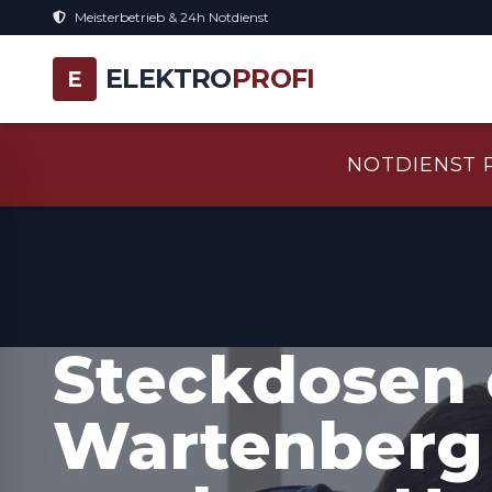
Meisterbetrieb & 24h Notdienst
ELEKTRO
PROFI
E
NOTDIENST 
Steckdosen 
Wartenberg 