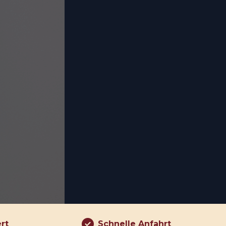
ert
Schnelle Anfahrt