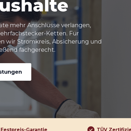
ushalte
te mehr Anschlüsse verlangen,
Mehrfachstecker-Ketten. Für
n wir Stromkreis, Absicherung und
eßend fachgerecht.
istungen
Festpreis-Garantie
TÜV Zertifizi