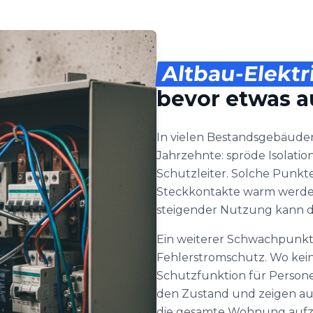
Altbau-Elektr
bevor etwas au
In vielen Bestandsgebäuden 
Jahrzehnte: spröde Isolati
Schutzleiter. Solche Punkte
Steckkontakte warm werden 
steigender Nutzung kann d
Ein weiterer Schwachpunkt 
Fehlerstromschutz. Wo kein 
Schutzfunktion für Person
den Zustand und zeigen auf
die gesamte Wohnung aufz