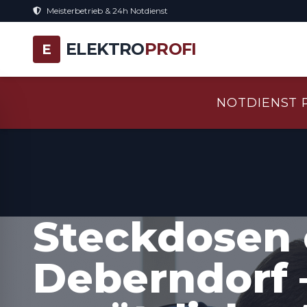
Meisterbetrieb & 24h Notdienst
ELEKTRO
PROFI
E
NOTDIENST 
Steckdosen 
Deberndorf 