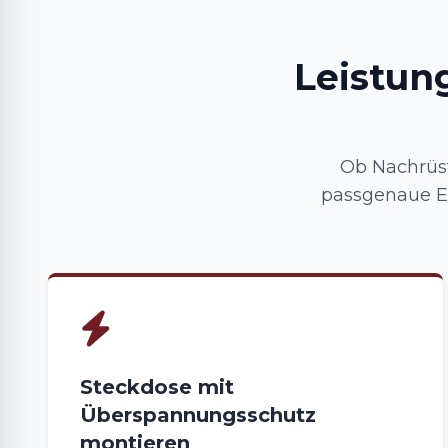
Leistun
Ob Nachrüst
passgenaue El
Steckdose mit
Überspannungsschutz
montieren