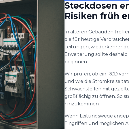
Steckdosen e
Risiken früh 
In älteren Gebäuden treffe
die für heutige Verbraucher
Leitungen, wiederkehrende 
Erweiterung sollte deshalb
beginnen.
Wir prüfen, ob ein RCD vorh
und wie die Stromkreise tatsä
Schwachstellen mit gezie
großflächig zu öffnen. So s
hinzukommen.
Wenn Leitungswege angepas
Eingriffen und möglichen Alt