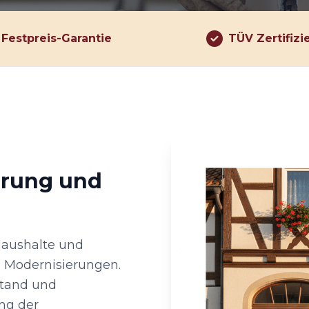
Festpreis-Garantie
TÜV Zertifizi
hrung und
 Haushalte und
d Modernisierungen.
estand und
ng der