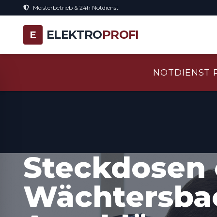
Meisterbetrieb & 24h Notdienst
ELEKTRO
PROFI
E
NOTDIENST 
Steckdosen 
Wächtersba