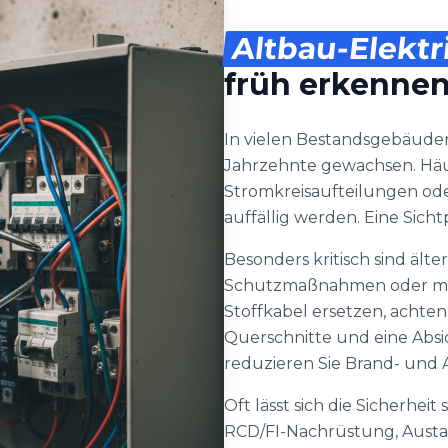
Altbau-Elektr
früh erkenne
In vielen Bestandsgebäude
Jahrzehnte gewachsen. Häufi
Stromkreisaufteilungen ode
auffällig werden. Eine Sicht
Besonders kritisch sind äl
Schutzmaßnahmen oder mit
Stoffkabel ersetzen, achte
Querschnitte und eine Absi
reduzieren Sie Brand- und A
Oft lässt sich die Sicherhe
RCD/FI-Nachrüstung, Austau