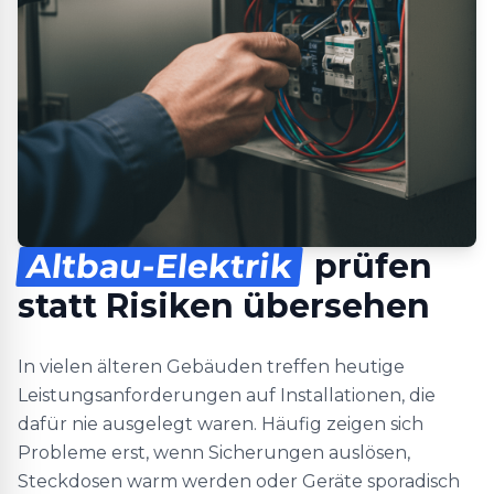
Altbau-Elektrik
prüfen
statt Risiken übersehen
In vielen älteren Gebäuden treffen heutige
Leistungsanforderungen auf Installationen, die
dafür nie ausgelegt waren. Häufig zeigen sich
Probleme erst, wenn Sicherungen auslösen,
Steckdosen warm werden oder Geräte sporadisch