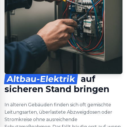
Altbau-Elektrik
auf
sicheren Stand bringen
In älteren Gebäuden finden sich oft gemischte
Leitungsarten, überlastete Abzweigdosen oder
Stromkreise ohne ausreichende
Schutzmaßnahmen. Das fällt häufig erst auf, wenn