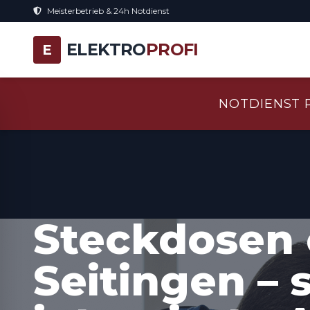
Meisterbetrieb & 24h Notdienst
ELEKTRO
PROFI
E
NOTDIENST 
Steckdosen 
Seitingen – 