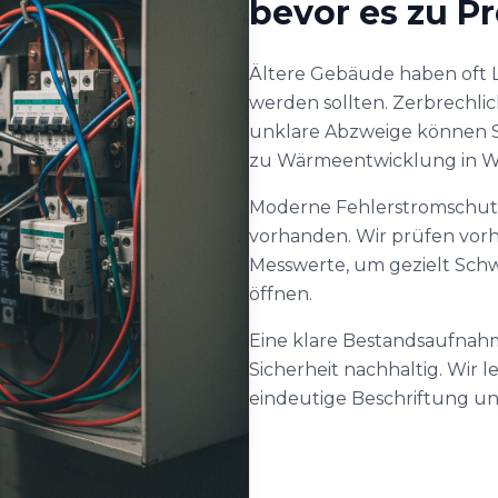
bevor es zu 
Ältere Gebäude haben oft L
werden sollten. Zerbrechlic
unklare Abzweige können S
zu Wärmeentwicklung in 
Moderne Fehlerstromschutz
vorhanden. Wir prüfen vor
Messwerte, um gezielt Sch
öffnen.
Eine klare Bestandsaufnah
Sicherheit nachhaltig. Wir
eindeutige Beschriftung u