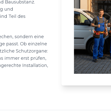
nd Bausubstanz.
ng und
ind Teil des
echen, sondern eine
ge passt. Ob einzelne
zliche Schutzorgane:
s immer erst prüfen,
erechte Installation,