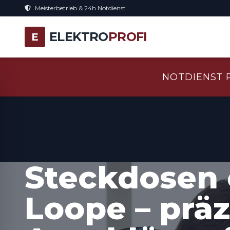
Meisterbetrieb & 24h Notdienst
ELEKTRO
PROFI
E
NOTDIENST 
Steckdosen 
Loope – präz