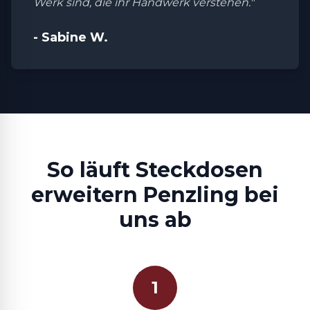
Werk sind, die ihr Handwerk verstehen."
- Sabine W.
So läuft Steckdosen
erweitern Penzling bei
uns ab
1