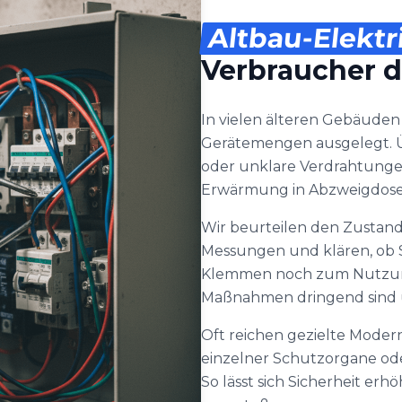
Altbau-Elektr
Verbraucher 
In vielen älteren Gebäuden i
Gerätemengen ausgelegt. Ü
oder unklare Verdrahtungen
Erwärmung in Abzweigdose
Wir beurteilen den Zustan
Messungen und klären, ob 
Klemmen noch zum Nutzungs
Maßnahmen dringend sind u
Oft reichen gezielte Modern
einzelner Schutzorgane ode
So lässt sich Sicherheit er