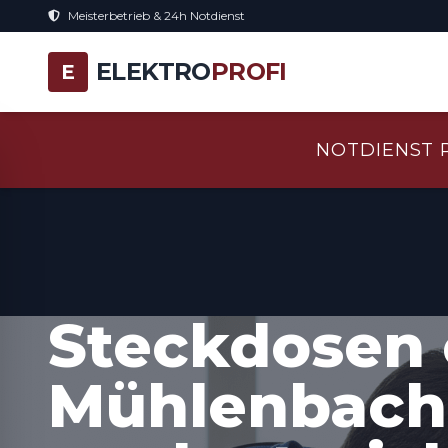
Meisterbetrieb & 24h Notdienst
ELEKTRO
PROFI
E
NOTDIENST 
Steckdosen 
Mühlenbach 