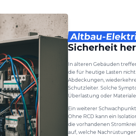
Altbau-Elektr
Sicherheit her
In älteren Gebäuden treffe
die für heutige Lasten nich
Abdeckungen, wiederkehre
Schutzleiter. Solche Sympto
Überlastung oder Materia
Ein weiterer Schwachpunkt 
Ohne RCD kann ein Isolation
die vorhandenen Stromkre
auf, welche Nachrüstungen 