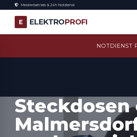
Meisterbetrieb & 24h Notdienst
ELEKTRO
PROFI
E
NOTDIENST 
Steckdosen 
Malmersdorf