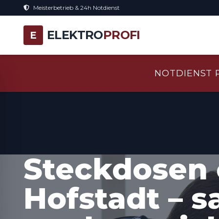
Meisterbetrieb & 24h Notdienst
ELEKTRO
PROFI
E
NOTDIENST 
Steckdosen 
Hofstadt – s