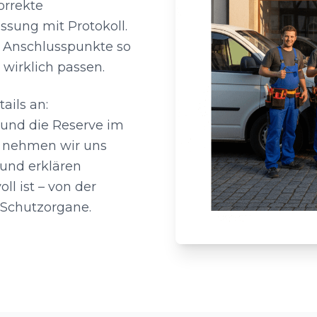
rrekte
sung mit Protokoll.
 Anschlusspunkte so
wirklich passen.
ails an:
t und die Reserve im
dt nehmen wir uns
 und erklären
ll ist – von der
 Schutzorgane.