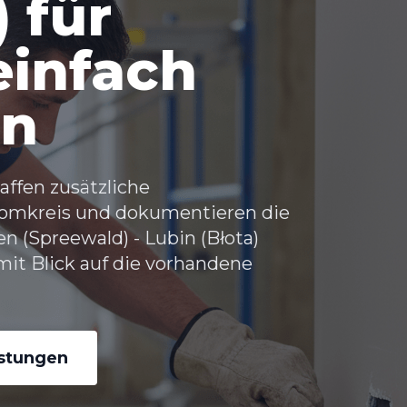
 für
einfach
en
affen zusätzliche
romkreis und dokumentieren die
 (Spreewald) - Lubin (Błota)
mit Blick auf die vorhandene
istungen