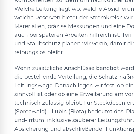
Komponenten, sondern um nachvollziehbar
Welche Leitung liegt wo, welche Absicherun
welche Reserven bietet der Stromkreis? Wir
Materialien, präzise Messungen und eine D
auch bei späteren Arbeiten hilfreich ist. Te
und Staubschutz planen wir vorab, damit di
reibungslos bleibt.
Wenn zusätzliche Anschlüsse benötigt werde
die bestehende Verteilung, die Schutzmaß
Leitungswege. Danach legen wir fest, ob ei
sinnvoll ist oder ob eine Erweiterung am v
technisch zulässig bleibt. Für Steckdosen e
(Spreewald) - Lubin (Błota) bedeutet das: Pl
und-Irrtum, inklusive sauberer Leitungsfüh
Absicherung und abschließender Funktions