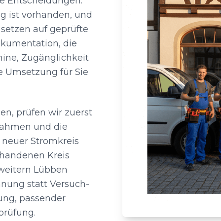
e Entscheidungen:
g ist vorhanden, und
 setzen auf geprüfte
okumentation, die
rmine, Zugänglichkeit
e Umsetzung für Sie
n, prüfen wir zuerst
nahmen und die
n neuer Stromkreis
orhandenen Kreis
rweitern Lübben
anung statt Versuch-
rung, passender
prüfung.