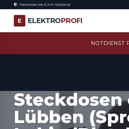
Meisterbetrieb & 24h Notdienst
ELEKTRO
PROFI
E
NOTDIENST 
Steckdosen 
Lübben (Spr