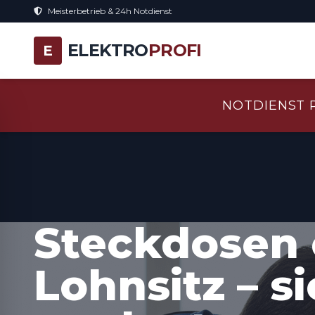
Meisterbetrieb & 24h Notdienst
ELEKTRO
PROFI
E
NOTDIENST 
Steckdosen 
Lohnsitz – s