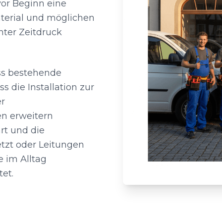
vor Beginn eine
terial und möglichen
nter Zeitdruck
ass bestehende
 die Installation zur
er
en erweitern
rt und die
zt oder Leitungen
e im Alltag
tet.