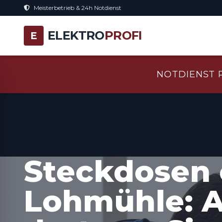
Meisterbetrieb & 24h Notdienst
ELEKTRO
PROFI
E
NOTDIENST 
Steckdosen 
Lohmühle: A