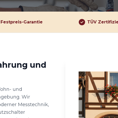
Festpreis-Garantie
TÜV Zertifizi
fahrung und
Wohn- und
mgebung. Wir
derner Messtechnik,
utzschalter