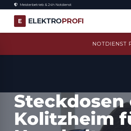
Meisterbetrieb & 24h Notdienst
ELEKTRO
PROFI
E
NOTDIENST 
Steckdosen 
Kolitzheim 