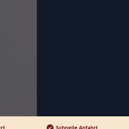
ert
Schnelle Anfahrt