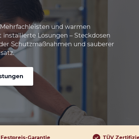
u Mehrfachleisten und warmen
 installierte Lösungen –
Steckdosen
g der Schutzmaßnahmen und sauberer
satz.
istungen
Festpreis-Garantie
TÜV Zertifizi