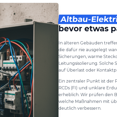
Altbau-Elektr
bevor etwas p
In älteren Gebäuden treffen
die dafür nie ausgelegt war
Sicherungen, warme Steckdo
Leitungsisolierung. Solche 
auf Überlast oder Kontakt
Ein zentraler Punkt ist de
RCDs (FI) und unklare Erdu
erheblich. Wir prüfen den 
welche Maßnahmen mit übe
deutlich verbessern.