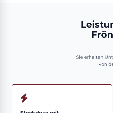
Leistu
Frö
Sie erhalten Un
von d
Steckdose mit