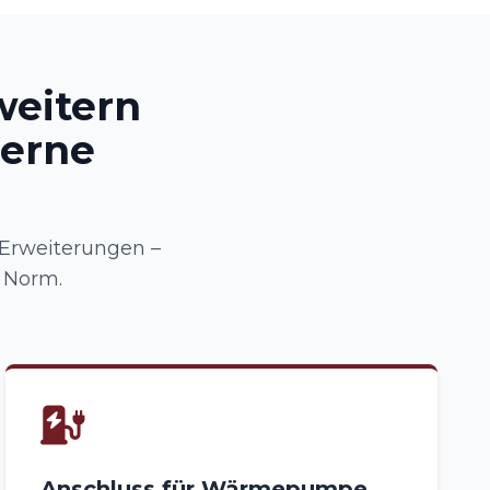
weitern
erne
 Erweiterungen –
 Norm.
Anschluss für Wärmepumpe