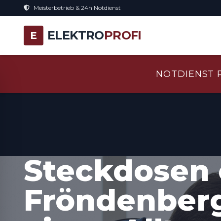
Meisterbetrieb & 24h Notdienst
ELEKTRO
PROFI
E
NOTDIENST 
Steckdosen 
Fröndenberg