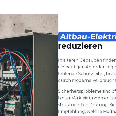
Altbau-Elektr
reduzieren
In älteren Gebäuden finden
die heutigen Anforderunge
fehlende Schutzleiter, brü
durch moderne Verbrauche
Sicherheitsprobleme sind oft
hinter Verkleidungen entst
strukturierten Prüfung: Si
Empfehlung, welche Maßnah