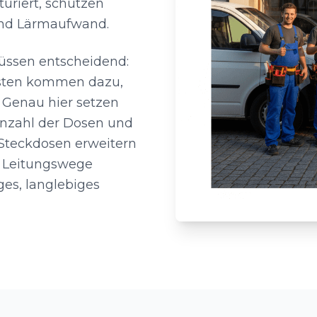
uriert, schützen
und Lärmaufwand.
lüssen entscheidend:
asten kommen dazu,
 Genau hier setzen
 Anzahl der Dosen und
teckdosen erweitern
e Leitungswege
es, langlebiges