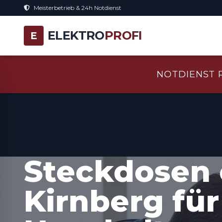
Meisterbetrieb & 24h Notdienst
ELEKTRO
PROFI
E
NOTDIENST 
Steckdosen 
Kirnberg fü