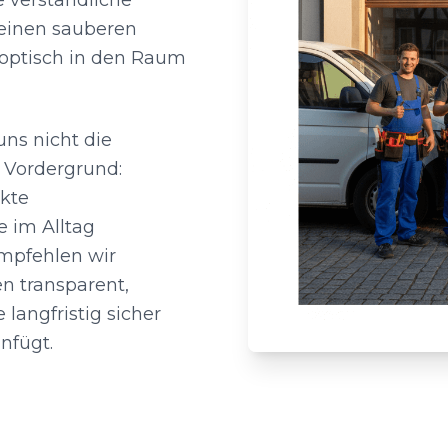
 verständliche
 einen sauberen
 optisch in den Raum
uns nicht die
 Vordergrund:
ekte
 im Alltag
 empfehlen wir
n transparent,
 langfristig sicher
nfügt.