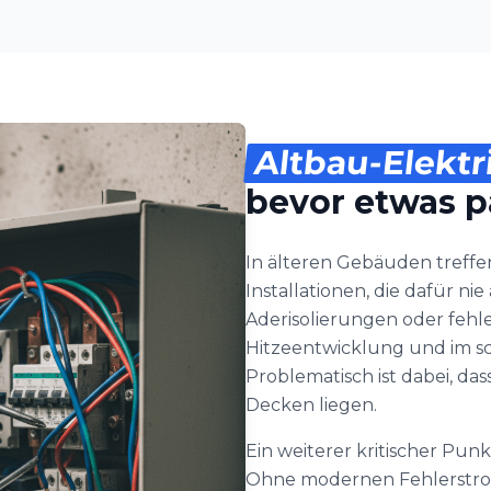
Altbau-Elektr
bevor etwas p
In älteren Gebäuden treff
Installationen, die dafür n
Aderisolierungen oder fehl
Hitzeentwicklung und im sc
Problematisch ist dabei, da
Decken liegen.
Ein weiterer kritischer Pun
Ohne modernen Fehlerstroms