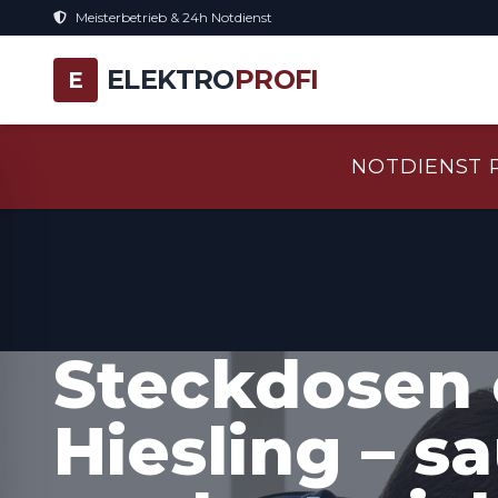
Meisterbetrieb & 24h Notdienst
ELEKTRO
PROFI
E
NOTDIENST 
Steckdosen 
Hiesling – s