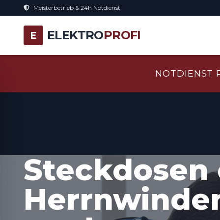
Meisterbetrieb & 24h Notdienst
ELEKTRO
PROFI
E
NOTDIENST 
Steckdosen 
Herrnwinden