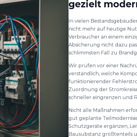
gezielt moder
In vielen Bestandsgebäude
nicht mehr auf heutige Nu
Verbraucher an einem einzi
Absicherung nicht dazu pas
schlimmsten Fall zu Brandg
Wir prüfen vor einer Nach
verständlich, welche Kompon
funktionierender Fehlerstr
Zuordnung der Stromkreise 
schneller eingrenzen und Ri
Nicht alle Maßnahmen erfo
gut geplante Teilmodernisi
Schutzgeräte ergänzen, Leit
Bausubstanz größtenteils 