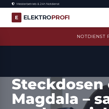
Meisterbetrieb & 24h Notdienst
ELEKTRO
PROFI
E
NOTDIENST 
Steckdosen 
Magdala – s