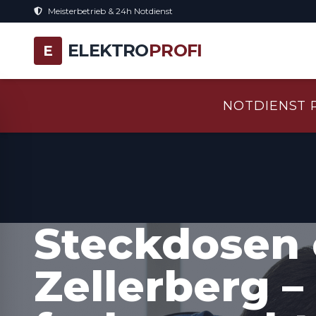
Meisterbetrieb & 24h Notdienst
ELEKTRO
PROFI
E
NOTDIENST 
Steckdosen 
Zellerberg –