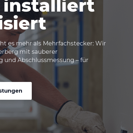
installiert
isiert
t es mehr als Mehrfachstecker: Wir
erberg
mit sauberer
g und Abschlussmessung – für
istungen