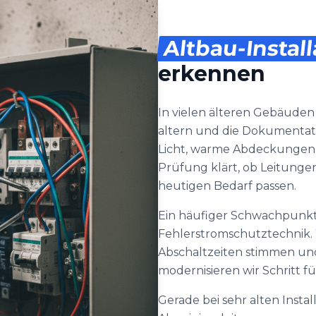
Altbau-Instal
erkennen
In vielen älteren Gebäude
altern und die Dokumentatio
Licht, warme Abdeckungen o
Prüfung klärt, ob Leitunge
heutigen Bedarf passen.
Ein häufiger Schwachpunkt 
Fehlerstromschutztechnik. W
Abschaltzeiten stimmen und o
modernisieren wir Schritt fü
Gerade bei sehr alten Insta