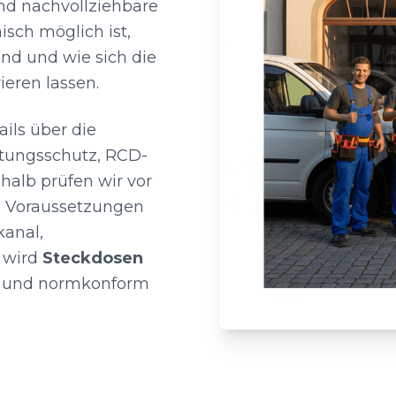
nd nachvollziehbare
isch möglich ist,
ind und wie sich die
ieren lassen.
ils über die
eitungsschutz, RCD-
halb prüfen wir vor
n Voraussetzungen
kanal,
o wird
Steckdosen
t und normkonform